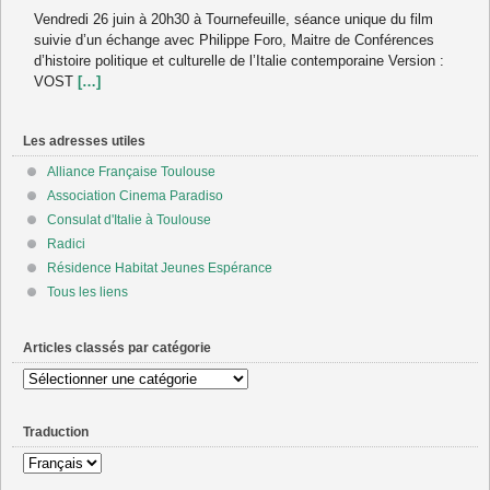
Vendredi 26 juin à 20h30 à Tournefeuille, séance unique du film
suivie d’un échange avec Philippe Foro, Maitre de Conférences
d’histoire politique et culturelle de l’Italie contemporaine Version :
VOST
[…]
Les adresses utiles
Alliance Française Toulouse
Association Cinema Paradiso
Consulat d'Italie à Toulouse
Radici
Résidence Habitat Jeunes Espérance
Tous les liens
Articles classés par catégorie
Articles
classés
par
Traduction
catégorie