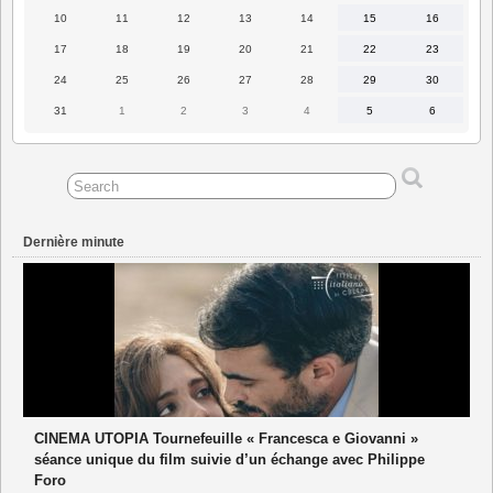
2026
2026
2026
2026
2026
2026
2026
10
11
12
13
14
15
16
10
11
12
13
14
15
16
août
août
août
août
août
août
août
2026
2026
2026
2026
2026
2026
2026
17
18
19
20
21
22
23
17
18
19
20
21
22
23
août
août
août
août
août
août
août
2026
2026
2026
2026
2026
2026
2026
24
25
26
27
28
29
30
24
25
26
27
28
29
30
août
août
août
août
août
août
août
2026
2026
2026
2026
2026
2026
2026
31
1
2
3
4
5
6
31
1
2
3
4
5
6
août
septembre
septembre
septembre
septembre
septembre
septembre
2026
2026
2026
2026
2026
2026
2026
Dernière minute
CINEMA UTOPIA Tournefeuille « Francesca e Giovanni »
séance unique du film suivie d’un échange avec Philippe
Foro