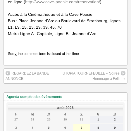
en ligne (
http://www.cave-poesie.com/reservation/
).
Accès à la Cinémathèque et à la Cave Poésie
Bus : Place Jeanne d’Arc ou Boulevard de Strasbourg, lignes
L1, L9, 15, 23, 29, 39, 45, 70
Metro Ligne A : Capitole, Ligne B : Jeanne d’Arc
Sorry, the comment form is closed at this time.
REGARDEZ LA BANDE
UTOPIA TOURNEFEUILLE « Soirée
ANNONCE!
Hommage à Fellini «
Agenda complet des événements
août 2026
LUNDI
MARDI
MERCREDI
JEUDI
VENDREDI
SAMEDI
DIMANC
L
M
M
J
V
S
D
27
28
29
30
31
1
2
27
28
29
30
31
1
2
juillet
juillet
juillet
juillet
juillet
août
août
2026
2026
2026
2026
2026
2026
2026
3
4
5
6
7
8
9
3
4
5
6
7
8
9
août
août
août
août
août
août
août