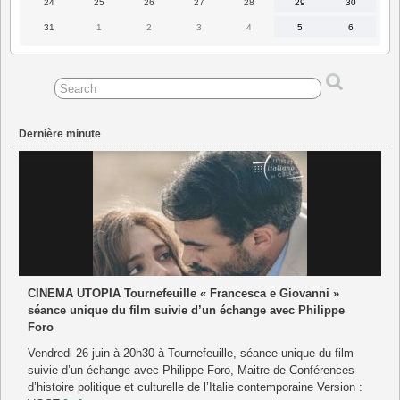
24
25
26
27
28
29
30
24
25
26
27
28
29
30
août
août
août
août
août
août
août
2026
2026
2026
2026
2026
2026
2026
31
1
2
3
4
5
6
31
1
2
3
4
5
6
août
septembre
septembre
septembre
septembre
septembre
septembre
2026
2026
2026
2026
2026
2026
2026
Dernière minute
CINEMA UTOPIA Tournefeuille « Francesca e Giovanni »
séance unique du film suivie d’un échange avec Philippe
Foro
Vendredi 26 juin à 20h30 à Tournefeuille, séance unique du film
suivie d’un échange avec Philippe Foro, Maitre de Conférences
d’histoire politique et culturelle de l’Italie contemporaine Version :