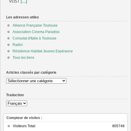
VOST
[…]
Les adresses utiles
Alliance Française Toulouse
Association Cinema Paradiso
Consulat d'Italie à Toulouse
Radici
Résidence Habitat Jeunes Espérance
Tous les liens
Articles classés par catégorie
Articles
classés
par
Traduction
catégorie
Compteur de visites :
Visiteurs Total:
805748