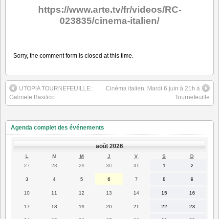
https://www.arte.tv/fr/videos/RC-
023835/cinema-italien/
Sorry, the comment form is closed at this time.
UTOPIA TOURNEFEUILLE:
Cinéma italien: Mardi 6 juin à 21h à
Gabriele Basilico
Tournefeuille
Agenda complet des événements
août 2026
LUNDI
MARDI
MERCREDI
JEUDI
VENDREDI
SAMEDI
DIMANC
L
M
M
J
V
S
D
27
28
29
30
31
1
2
27
28
29
30
31
1
2
juillet
juillet
juillet
juillet
juillet
août
août
2026
2026
2026
2026
2026
2026
2026
3
4
5
6
7
8
9
3
4
5
6
7
8
9
août
août
août
août
août
août
août
2026
2026
2026
2026
2026
2026
2026
10
11
12
13
14
15
16
10
11
12
13
14
15
16
août
août
août
août
août
août
août
2026
2026
2026
2026
2026
2026
2026
17
18
19
20
21
22
23
17
18
19
20
21
22
23
août
août
août
août
août
août
août
2026
2026
2026
2026
2026
2026
2026