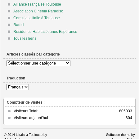
Alliance Française Toulouse
Association Cinema Paradiso
Consulat d'Italie à Toulouse
Radici
Résidence Habitat Jeunes Espérance
Tous les liens
Articles classés par catégorie
Articles
classés
par
Traduction
catégorie
Compteur de visites :
Visiteurs Total:
806033
Visiteurs aujourd'hui:
604
© 2014
L'Italie à Toulouse by
Suffusion theme by