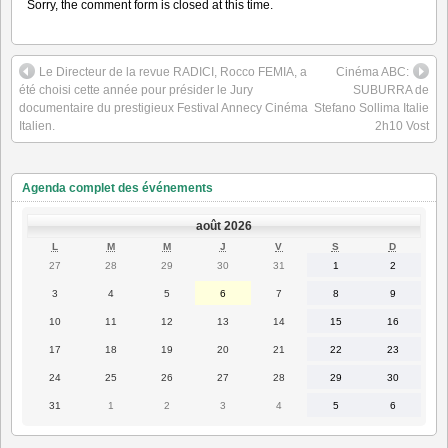
Sorry, the comment form is closed at this time.
Le Directeur de la revue RADICI, Rocco FEMIA, a
Cinéma ABC:
été choisi cette année pour présider le Jury
SUBURRA de
documentaire du prestigieux Festival Annecy Cinéma
Stefano Sollima Italie
Italien.
2h10 Vost
Agenda complet des événements
août 2026
LUNDI
MARDI
MERCREDI
JEUDI
VENDREDI
SAMEDI
DIMANC
L
M
M
J
V
S
D
27
28
29
30
31
1
2
27
28
29
30
31
1
2
juillet
juillet
juillet
juillet
juillet
août
août
2026
2026
2026
2026
2026
2026
2026
3
4
5
6
7
8
9
3
4
5
6
7
8
9
août
août
août
août
août
août
août
2026
2026
2026
2026
2026
2026
2026
10
11
12
13
14
15
16
10
11
12
13
14
15
16
août
août
août
août
août
août
août
2026
2026
2026
2026
2026
2026
2026
17
18
19
20
21
22
23
17
18
19
20
21
22
23
août
août
août
août
août
août
août
2026
2026
2026
2026
2026
2026
2026
24
25
26
27
28
29
30
24
25
26
27
28
29
30
août
août
août
août
août
août
août
2026
2026
2026
2026
2026
2026
2026
31
1
2
3
4
5
6
31
1
2
3
4
5
6
août
septembre
septembre
septembre
septembre
septembre
septembre
2026
2026
2026
2026
2026
2026
2026