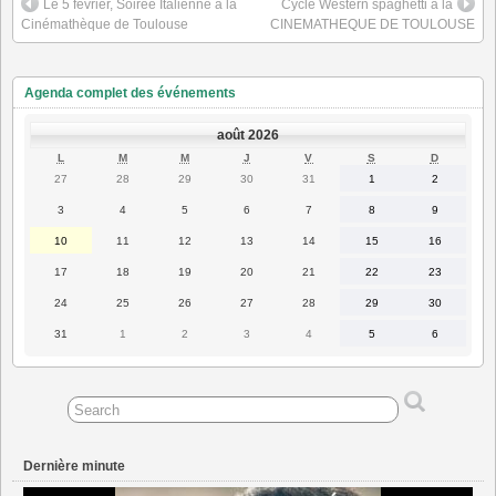
Le 5 février, Soirée Italienne à la
Cycle Western spaghetti à la
Cinémathèque de Toulouse
CINEMATHEQUE DE TOULOUSE
Agenda complet des événements
août 2026
LUNDI
MARDI
MERCREDI
JEUDI
VENDREDI
SAMEDI
DIMANC
L
M
M
J
V
S
D
27
28
29
30
31
1
2
27
28
29
30
31
1
2
juillet
juillet
juillet
juillet
juillet
août
août
2026
2026
2026
2026
2026
2026
2026
3
4
5
6
7
8
9
3
4
5
6
7
8
9
août
août
août
août
août
août
août
2026
2026
2026
2026
2026
2026
2026
10
11
12
13
14
15
16
10
11
12
13
14
15
16
août
août
août
août
août
août
août
2026
2026
2026
2026
2026
2026
2026
17
18
19
20
21
22
23
17
18
19
20
21
22
23
août
août
août
août
août
août
août
2026
2026
2026
2026
2026
2026
2026
24
25
26
27
28
29
30
24
25
26
27
28
29
30
août
août
août
août
août
août
août
2026
2026
2026
2026
2026
2026
2026
31
1
2
3
4
5
6
31
1
2
3
4
5
6
août
septembre
septembre
septembre
septembre
septembre
septembre
2026
2026
2026
2026
2026
2026
2026
Dernière minute