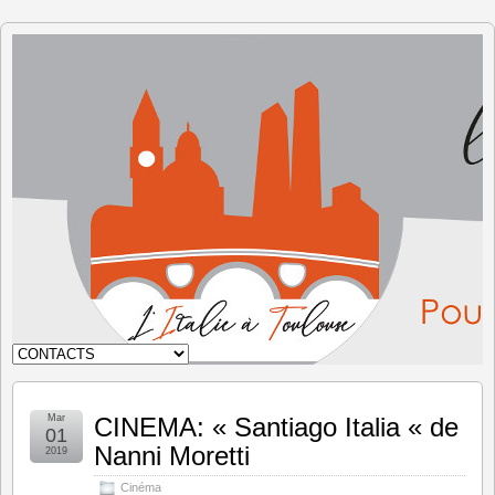
L'Italie à
Toulouse
Mar
CINEMA: « Santiago Italia « de
01
Nanni Moretti
2019
Cinéma