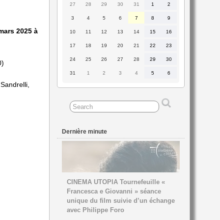
27
28
29
30
31
1
2
27
28
29
30
31
1
2
juillet
juillet
juillet
juillet
juillet
août
août
2026
2026
2026
2026
2026
2026
2026
3
4
5
6
7
8
9
3
4
5
6
7
8
9
août
août
août
août
août
août
août
2026
2026
2026
2026
2026
2026
2026
 mars 2025 à
10
11
12
13
14
15
16
10
11
12
13
14
15
16
août
août
août
août
août
août
août
2026
2026
2026
2026
2026
2026
2026
17
18
19
20
21
22
23
17
18
19
20
21
22
23
août
août
août
août
août
août
août
2026
2026
2026
2026
2026
2026
2026
24
25
26
27
28
29
30
24
25
26
27
28
29
30
0)
août
août
août
août
août
août
août
2026
2026
2026
2026
2026
2026
2026
31
1
2
3
4
5
6
31
1
2
3
4
5
6
août
septembre
septembre
septembre
septembre
septembre
septembre
Sandrelli,
2026
2026
2026
2026
2026
2026
2026
Dernière minute
CINEMA UTOPIA Tournefeuille «
Francesca e Giovanni » séance
unique du film suivie d’un échange
avec Philippe Foro