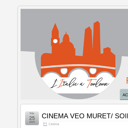
L'Italie à
Toulouse
AC
Fév
CINEMA VEO MURET/ SOI
25
2025
Cinéma