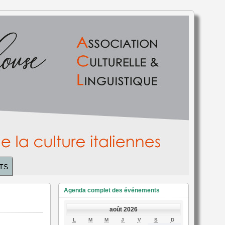
TS
Agenda complet des événements
août 2026
LUNDI
MARDI
MERCREDI
JEUDI
VENDREDI
SAMEDI
DIMANCHE
L
M
M
J
V
S
D