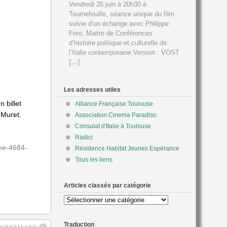
Vendredi 26 juin à 20h30 à
Tournefeuille, séance unique du film
suivie d’un échange avec Philippe
Foro, Maitre de Conférences
d’histoire politique et culturelle de
l’Italie contemporaine Version : VOST
[…]
Les adresses utiles
 billet
Alliance Française Toulouse
 Muret.
Association Cinema Paradiso
Consulat d'Italie à Toulouse
Radici
nne-4684-
Résidence Habitat Jeunes Espérance
Tous les liens
Articles classés par catégorie
Articles
classés
par
Traduction