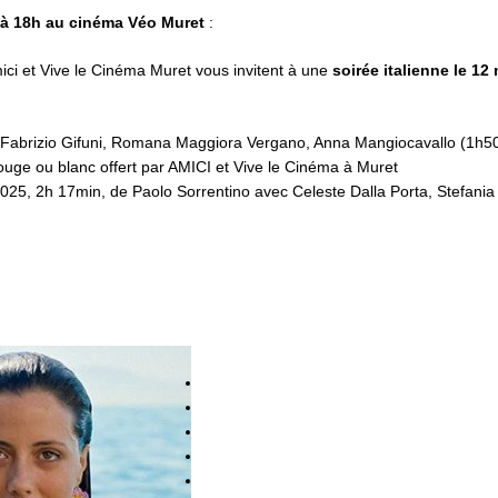
5 à 18h au cinéma Véo Muret
:
mici et Vive le Cinéma Muret vous invitent à une
soirée italienne le 12
Fabrizio Gifuni, Romana Maggiora Vergano, Anna Mangiocavallo (1h5
ouge ou blanc offert par AMICI et Vive le Cinéma à Muret
025, 2h 17min, de Paolo Sorrentino avec Celeste Dalla Porta, Stefania 