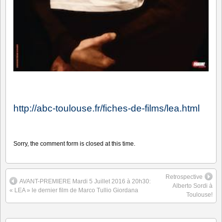
http://abc-toulouse.fr/fiches-de-films/lea.html
Sorry, the comment form is closed at this time.
Retrospective
AVANT-PREMIERE Mardi 5 Juillet 2016 à 20h30:
Alberto Sordi à
« LEA » le dernier film de Marco Tullio Giordana
Toulouse!