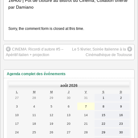
16H00 | Pot de clôture au Bistrot du Cinéma, Collation offerte
par Damiano
Sorry, the comment form is closed at this time.
CINEMA: Ricordi d’autore #5 –
Le 5 février, Soirée Italienne à la
Apéritif italien + projection
Cinémathèque de Toulouse
Agenda complet des événements
août 2026
LUNDI
MARDI
MERCREDI
JEUDI
VENDREDI
SAMEDI
DIMANC
L
M
M
J
V
S
D
27
28
29
30
31
1
2
27
28
29
30
31
1
2
juillet
juillet
juillet
juillet
juillet
août
août
2026
2026
2026
2026
2026
2026
2026
3
4
5
6
7
8
9
3
4
5
6
7
8
9
août
août
août
août
août
août
août
2026
2026
2026
2026
2026
2026
2026
10
11
12
13
14
15
16
10
11
12
13
14
15
16
août
août
août
août
août
août
août
2026
2026
2026
2026
2026
2026
2026
17
18
19
20
21
22
23
17
18
19
20
21
22
23
août
août
août
août
août
août
août
2026
2026
2026
2026
2026
2026
2026
24
25
26
27
28
29
30
24
25
26
27
28
29
30
août
août
août
août
août
août
août