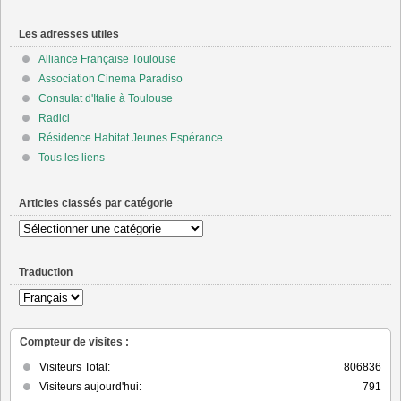
Les adresses utiles
Alliance Française Toulouse
Association Cinema Paradiso
Consulat d'Italie à Toulouse
Radici
Résidence Habitat Jeunes Espérance
Tous les liens
Articles classés par catégorie
Articles
classés
par
Traduction
catégorie
Compteur de visites :
Visiteurs Total:
806836
Visiteurs aujourd'hui:
791