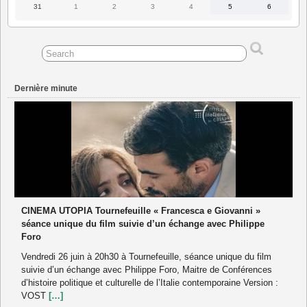
2026
2026
2026
2026
2026
2026
2026
31
1
2
3
4
5
6
31
1
2
3
4
5
6
août
septembre
septembre
septembre
septembre
septembre
septembre
2026
2026
2026
2026
2026
2026
2026
Dernière minute
CINEMA UTOPIA Tournefeuille « Francesca e Giovanni »
séance unique du film suivie d’un échange avec Philippe
Foro
Vendredi 26 juin à 20h30 à Tournefeuille, séance unique du film
suivie d’un échange avec Philippe Foro, Maitre de Conférences
d’histoire politique et culturelle de l’Italie contemporaine Version :
VOST
[…]