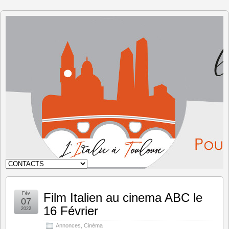
L'Italie à
Toulouse
Fév
Film Italien au cinema ABC le
07
16 Février
2022
Annonces
,
Cinéma