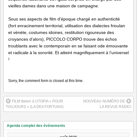
vieilles dames dans une maison de campagne.
Sous ses aspects de film d’époque chargé en authenticité
(fort enracinement territorial, utilisation des dialectes frioulan
et vénète, costumes idoines, restitution rigoureuse des
croyances d’alors), PICCOLO CORPO trouve des échos
troublants avec le contemporain en se faisant ode émouvante
et radicale à la sororité. Et atteint magnifiquement à l’universel
!
Sorry, the comment form is closed at this time.
FILM Italien à UTOPIA « POUR
NOUVEAU NUMÉRO DE
TOUJOURS » (LA DEA FORTUNA)
LA REVUE RADICI
Agenda complet des événements