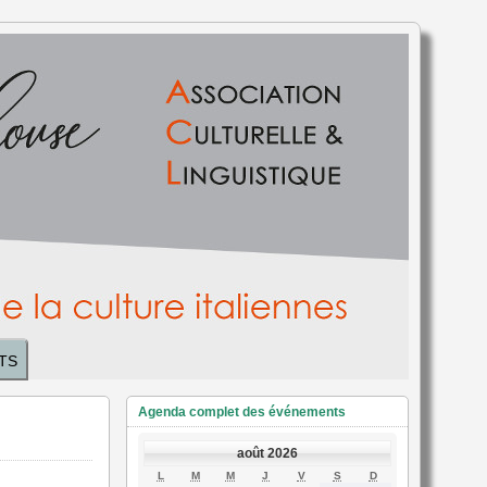
TS
Agenda complet des événements
août 2026
LUNDI
MARDI
MERCREDI
JEUDI
VENDREDI
SAMEDI
DIMANCHE
L
M
M
J
V
S
D