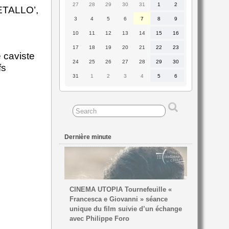
27
28
29
30
31
1
2
27
28
29
30
31
1
2
METALLO’,
juillet
juillet
juillet
juillet
juillet
août
août
2026
2026
2026
2026
2026
2026
2026
3
4
5
6
7
8
9
3
4
5
6
7
8
9
août
août
août
août
août
août
août
2026
2026
2026
2026
2026
2026
2026
10
11
12
13
14
15
16
10
11
12
13
14
15
16
août
août
août
août
août
août
août
2026
2026
2026
2026
2026
2026
2026
17
18
19
20
21
22
23
17
18
19
20
21
22
23
août
août
août
août
août
août
août
e caviste
2026
2026
2026
2026
2026
2026
2026
24
25
26
27
28
29
30
24
25
26
27
28
29
30
fs
août
août
août
août
août
août
août
2026
2026
2026
2026
2026
2026
2026
31
1
2
3
4
5
6
31
1
2
3
4
5
6
août
septembre
septembre
septembre
septembre
septembre
septembre
2026
2026
2026
2026
2026
2026
2026
Dernière minute
CINEMA UTOPIA Tournefeuille «
Francesca e Giovanni » séance
unique du film suivie d’un échange
avec Philippe Foro