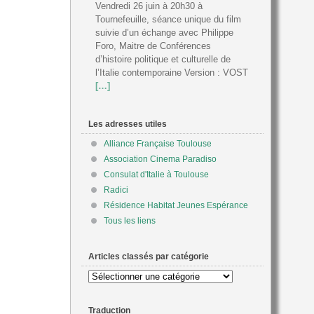
Vendredi 26 juin à 20h30 à
Tournefeuille, séance unique du film
suivie d’un échange avec Philippe
Foro, Maitre de Conférences
d’histoire politique et culturelle de
l’Italie contemporaine Version : VOST
[…]
Les adresses utiles
Alliance Française Toulouse
Association Cinema Paradiso
Consulat d'Italie à Toulouse
Radici
Résidence Habitat Jeunes Espérance
Tous les liens
Articles classés par catégorie
Articles
classés
par
Traduction