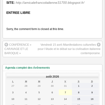
SITE:
http://amicalefrancoitalienne31700.blogspot.fr/
ENTREE LIBRE
Sorry, the comment form is closed at this time.
CONFÉRENCE »
Vendredi 15 avril /Manifestations culturelles
CARAVAGE ET LE
pour l’étude et le débat sur la civilisation italienne
BAROQUE »
contemporaine.
Agenda complet des événements
août 2026
LUNDI
MARDI
MERCREDI
JEUDI
VENDREDI
SAMEDI
DIMANC
L
M
M
J
V
S
D
27
28
29
30
31
1
2
27
28
29
30
31
1
2
juillet
juillet
juillet
juillet
juillet
août
août
2026
2026
2026
2026
2026
2026
2026
3
4
5
6
7
8
9
3
4
5
6
7
8
9
août
août
août
août
août
août
août
2026
2026
2026
2026
2026
2026
2026
10
11
12
13
14
15
16
10
11
12
13
14
15
16
août
août
août
août
août
août
août
2026
2026
2026
2026
2026
2026
2026