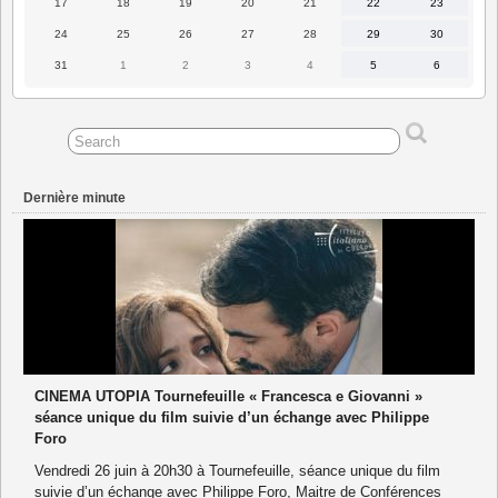
17
18
19
20
21
22
23
17
18
19
20
21
22
23
août
août
août
août
août
août
août
2026
2026
2026
2026
2026
2026
2026
24
25
26
27
28
29
30
24
25
26
27
28
29
30
août
août
août
août
août
août
août
2026
2026
2026
2026
2026
2026
2026
31
1
2
3
4
5
6
31
1
2
3
4
5
6
août
septembre
septembre
septembre
septembre
septembre
septembre
2026
2026
2026
2026
2026
2026
2026
Dernière minute
CINEMA UTOPIA Tournefeuille « Francesca e Giovanni »
séance unique du film suivie d’un échange avec Philippe
Foro
Vendredi 26 juin à 20h30 à Tournefeuille, séance unique du film
suivie d’un échange avec Philippe Foro, Maitre de Conférences