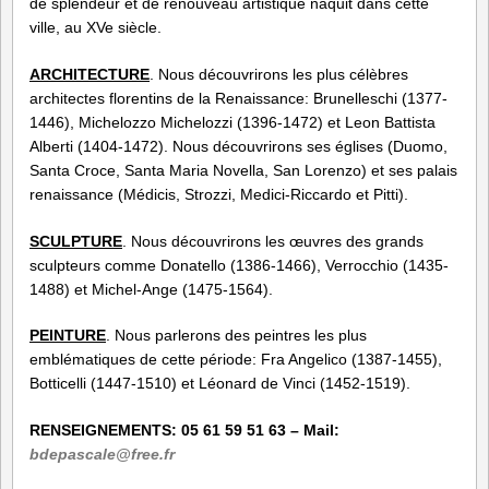
de splendeur et de renouveau artistique naquit dans cette
ville, au XVe siècle.
ARCHITECTURE
. Nous découvrirons les plus célèbres
architectes florentins de la Renaissance: Brunelleschi (1377-
1446), Michelozzo Michelozzi (1396-1472) et Leon Battista
Alberti (1404-1472). Nous découvrirons ses églises (Duomo,
Santa Croce, Santa Maria Novella, San Lorenzo) et ses palais
renaissance (Médicis, Strozzi, Medici-Riccardo et Pitti).
SCULPTURE
. Nous découvrirons les œuvres des grands
sculpteurs comme Donatello (1386-1466), Verrocchio (1435-
1488) et Michel-Ange (1475-1564).
PEINTURE
. Nous parlerons des peintres les plus
emblématiques de cette période: Fra Angelico (1387-1455),
Botticelli (1447-1510) et Léonard de Vinci (1452-1519).
RENSEIGNEMENTS:
05 61 59 51 63
– Mail:
bdepascale@free.fr