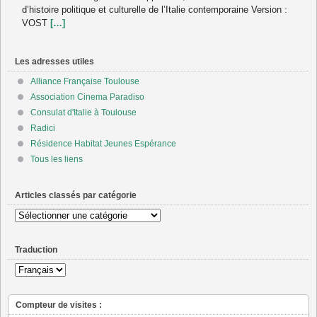
d’histoire politique et culturelle de l’Italie contemporaine Version :
VOST
[…]
Les adresses utiles
Alliance Française Toulouse
Association Cinema Paradiso
Consulat d'Italie à Toulouse
Radici
Résidence Habitat Jeunes Espérance
Tous les liens
Articles classés par catégorie
Articles
classés
par
Traduction
catégorie
Compteur de visites :