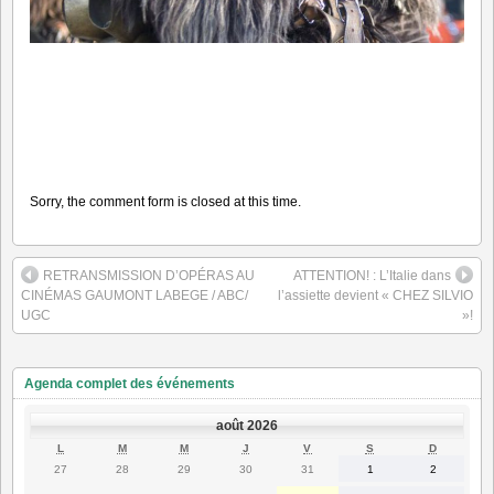
Sorry, the comment form is closed at this time.
RETRANSMISSION D’OPÉRAS AU
ATTENTION! : L’Italie dans
CINÉMAS GAUMONT LABEGE / ABC/
l’assiette devient « CHEZ SILVIO
UGC
»!
Agenda complet des événements
août 2026
LUNDI
MARDI
MERCREDI
JEUDI
VENDREDI
SAMEDI
DIMANC
L
M
M
J
V
S
D
27
28
29
30
31
1
2
27
28
29
30
31
1
2
juillet
juillet
juillet
juillet
juillet
août
août
2026
2026
2026
2026
2026
2026
2026