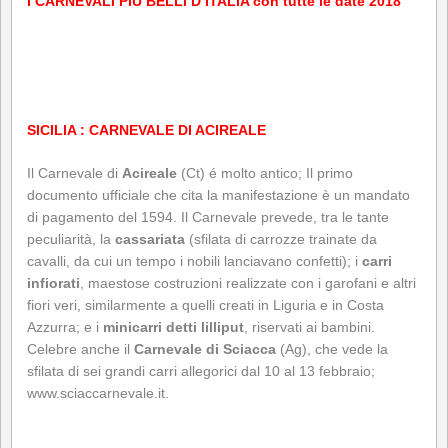
I CARNEVALI PIU BELLI D’ITALIA con tutte le date 2018
SICILIA : CARNEVALE DI ACIREALE
Il Carnevale di
Acireale
(Ct) é molto antico; Il primo
documento ufficiale che cita la manifestazione è un mandato
di pagamento del 1594. Il Carnevale prevede, tra le tante
peculiarità, la
cassariata
(sfilata di carrozze trainate da
cavalli, da cui un tempo i nobili lanciavano confetti); i
carri
infiorati
, maestose costruzioni realizzate con i garofani e altri
fiori veri, similarmente a quelli creati in Liguria e in Costa
Azzurra; e i
minicarri detti lilliput
, riservati ai bambini.
Celebre anche il
Carnevale di Sciacca
(Ag), che vede la
sfilata di sei grandi carri allegorici dal 10 al 13 febbraio;
www.sciaccarnevale.it
.