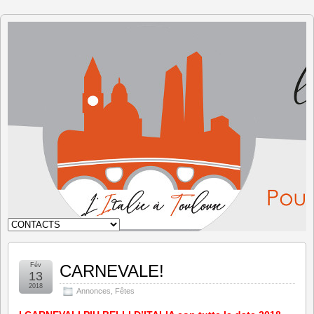
L'Italie à
Toulouse
Fév
CARNEVALE!
13
2018
Annonces
,
Fêtes