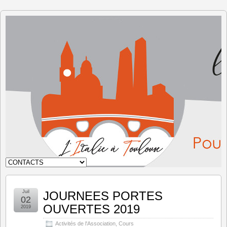
L'Italie à
Toulouse
Juil
JOURNEES PORTES
02
OUVERTES 2019
2019
Activités de l'Association
,
Cours