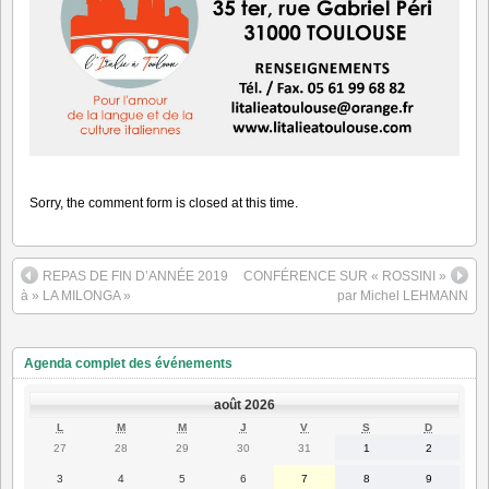
Sorry, the comment form is closed at this time.
REPAS DE FIN D’ANNÉE 2019
CONFÉRENCE SUR « ROSSINI »
à » LA MILONGA »
par Michel LEHMANN
Agenda complet des événements
août 2026
LUNDI
MARDI
MERCREDI
JEUDI
VENDREDI
SAMEDI
DIMANC
L
M
M
J
V
S
D
27
28
29
30
31
1
2
27
28
29
30
31
1
2
juillet
juillet
juillet
juillet
juillet
août
août
2026
2026
2026
2026
2026
2026
2026
3
4
5
6
7
8
9
3
4
5
6
7
8
9