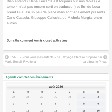
Bien entendu Elena Ferrante est toujours sur nos tables (le
tome 4 n’est pas encore sorti en traduction) et Erri de Luca
prend lui aussi un peu de place mais sont également présents
Carlo Cassola, Giuseppe Culicchia ou Michela Murgia, entre
autres.
Sorry, the comment form is closed at this time.
LIVRE: « Pour vous mes enfants » de
Voyage littéraire proposé par
Maria Boselli Rivoltella
La Librairie Privat.
Agenda complet des événements
août 2026
LUNDI
MARDI
MERCREDI
JEUDI
VENDREDI
SAMEDI
DIMANC
L
M
M
J
V
S
D
27
28
29
30
31
1
2
27
28
29
30
31
1
2
juillet
juillet
juillet
juillet
juillet
août
août
2026
2026
2026
2026
2026
2026
2026
3
4
5
6
7
8
9
3
4
5
6
7
8
9
août
août
août
août
août
août
août
2026
2026
2026
2026
2026
2026
2026
10
11
12
13
14
15
16
10
11
12
13
14
15
16