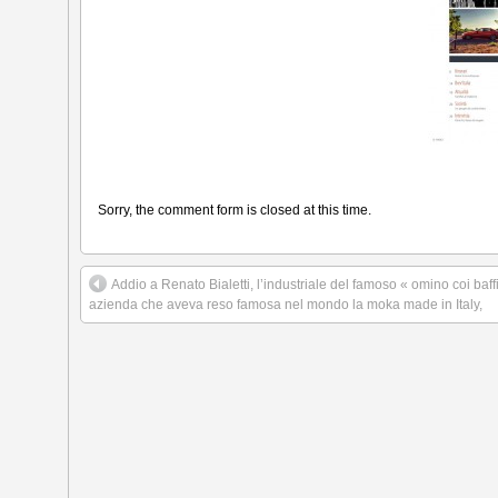
Sorry, the comment form is closed at this time.
Addio a Renato Bialetti, l’industriale del famoso « omino coi baf
azienda che aveva reso famosa nel mondo la moka made in Italy,