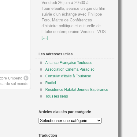
Vendredi 26 juin à 20h30 à
Tournefeuille, séance unique du film
suivie d’un échange avec Philippe
Foro, Maitre de Conférences
d’histoire politique et culturelle de
l’Italie contemporaine Version : VOST
[…]
Les adresses utiles
Alliance Française Toulouse
Association Cinema Paradiso
Consulat d'Italie à Toulouse
ittore Umberto
Radici
sguardo sul mondo
Résidence Habitat Jeunes Espérance
Tous les liens
Articles classés par catégorie
Articles
classés
par
Traduction