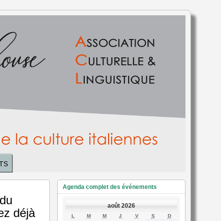
TS
Agenda complet des événements
 du
août 2026
ez déjà
LUNDI
MARDI
MERCREDI
JEUDI
VENDREDI
SAMEDI
DIMANCHE
L
M
M
J
V
S
D