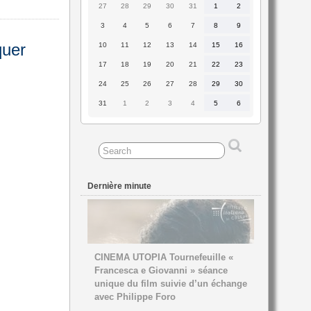
27
28
29
30
31
1
2
27
28
29
30
31
1
2
juillet
juillet
juillet
juillet
juillet
août
août
2026
2026
2026
2026
2026
2026
2026
3
4
5
6
7
8
9
3
4
5
6
7
8
9
août
août
août
août
août
août
août
2026
2026
2026
2026
2026
2026
2026
quer
10
11
12
13
14
15
16
10
11
12
13
14
15
16
août
août
août
août
août
août
août
2026
2026
2026
2026
2026
2026
2026
17
18
19
20
21
22
23
17
18
19
20
21
22
23
août
août
août
août
août
août
août
2026
2026
2026
2026
2026
2026
2026
24
25
26
27
28
29
30
24
25
26
27
28
29
30
août
août
août
août
août
août
août
2026
2026
2026
2026
2026
2026
2026
31
1
2
3
4
5
6
31
1
2
3
4
5
6
août
septembre
septembre
septembre
septembre
septembre
septembre
2026
2026
2026
2026
2026
2026
2026
Dernière minute
CINEMA UTOPIA Tournefeuille «
Francesca e Giovanni » séance
unique du film suivie d’un échange
avec Philippe Foro