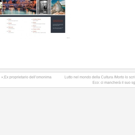
fi »;Ex proprietario dell’omonima
Lutto nel mondo della Cultura /Morto lo scr
Eco: ci mancherà il suo 