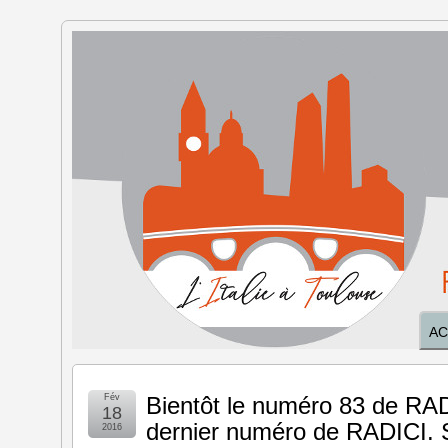
L'Italie à
Toulouse
AC
Fév
Bientôt le numéro 83 de RA
18
dernier numéro de RADICI. S
2016