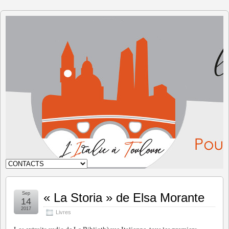
L'Italie à
Toulouse
Sep
« La Storia » de Elsa Morante
14
2017
Livres