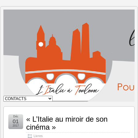
L'Italie à
Toulouse
Déc
« L’Italie au miroir de son
01
cinéma »
2017
Livres