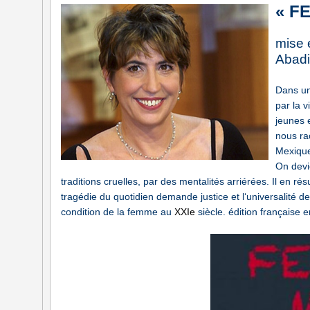
« F
mise 
Abad
Dans un
par la 
jeunes e
nous ra
Mexiq
On devi
traditions cruelles, par des mentalités arriérées. Il en ré
tragédie du quotidien demande justice et l‘universalité des
condition de la femme au
XXIe
siècle. édition française e