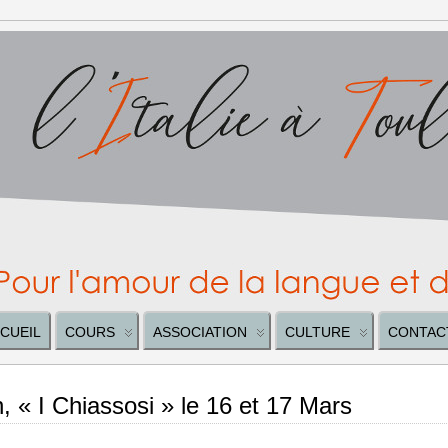
CUEIL
COURS
ASSOCIATION
CULTURE
CONTAC
n, « I Chiassosi » le 16 et 17 Mars