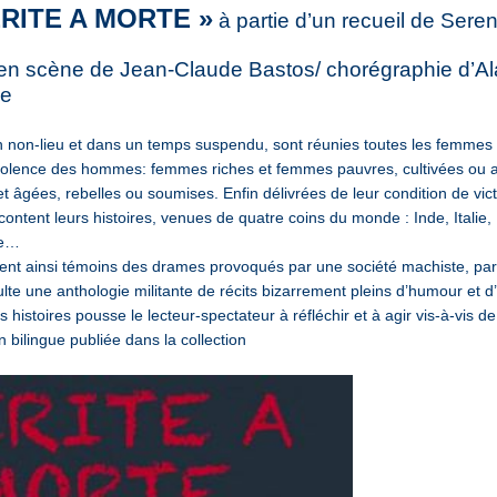
ERITE A MORTE »
à partie d’un recueil de Sere
en scène de Jean-Claude Bastos/ chorégraphie d’Al
ie
 non-lieu et dans un temps suspendu, sont réunies toutes les femme
violence des hommes: femmes riches et femmes pauvres, cultivées ou 
t âgées, rebelles ou soumises. Enfin délivrées de leur condition de vict
content leurs histoires, venues de quatre coins du monde : Inde, Italie
ue…
ent ainsi témoins des drames provoqués par une société machiste, pa
sulte une anthologie militante de récits bizarrement pleins d’humour et d’
 histoires pousse le lecteur-spectateur à réfléchir et à agir vis-à-vis de
n bilingue publiée dans la collection