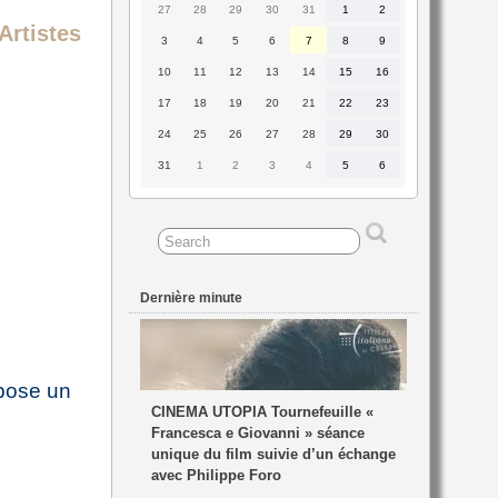
27
28
29
30
31
1
2
27
28
29
30
31
1
2
juillet
juillet
juillet
juillet
juillet
août
août
Artistes
2026
2026
2026
2026
2026
2026
2026
3
4
5
6
7
8
9
3
4
5
6
7
8
9
août
août
août
août
août
août
août
2026
2026
2026
2026
2026
2026
2026
10
11
12
13
14
15
16
10
11
12
13
14
15
16
août
août
août
août
août
août
août
2026
2026
2026
2026
2026
2026
2026
17
18
19
20
21
22
23
17
18
19
20
21
22
23
août
août
août
août
août
août
août
2026
2026
2026
2026
2026
2026
2026
24
25
26
27
28
29
30
24
25
26
27
28
29
30
août
août
août
août
août
août
août
2026
2026
2026
2026
2026
2026
2026
31
1
2
3
4
5
6
31
1
2
3
4
5
6
août
septembre
septembre
septembre
septembre
septembre
septembre
2026
2026
2026
2026
2026
2026
2026
Dernière minute
opose un
CINEMA UTOPIA Tournefeuille «
Francesca e Giovanni » séance
unique du film suivie d’un échange
avec Philippe Foro