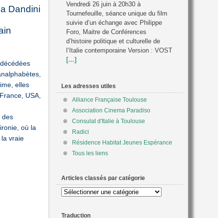
Vendredi 26 juin à 20h30 à
na Dandini
Tournefeuille, séance unique du film
suivie d’un échange avec Philippe
ain
Foro, Maitre de Conférences
d’histoire politique et culturelle de
l’Italie contemporaine Version : VOST
[…]
s décédées
analphabètes,
ime, elles
Les adresses utiles
, France, USA,
Alliance Française Toulouse
Association Cinema Paradiso
r des
Consulat d'Italie à Toulouse
ironie, où la
Radici
 la vraie
Résidence Habitat Jeunes Espérance
Tous les liens
Articles classés par catégorie
Articles
classés
par
Traduction