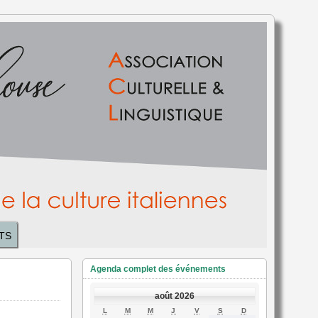
TS
Agenda complet des événements
août 2026
LUNDI
MARDI
MERCREDI
JEUDI
VENDREDI
SAMEDI
DIMANCHE
L
M
M
J
V
S
D