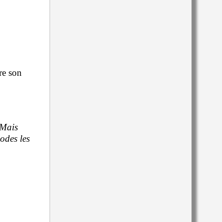
re son
 Mais
iodes les