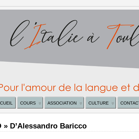
CUEIL
COURS
ASSOCIATION
CULTURE
CONTAC
» D’Alessandro Baricco