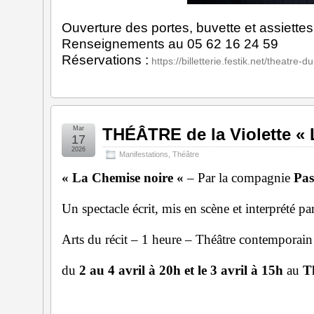
G
Ouverture des portes, buvette et assiett
Renseignements au 05 62 16 24 59
Réservations :
https://billetterie.festik.net/theatre-d
Mar
THÉÂTRE de la Violette « 
17
2026
Manifestations
,
Théâtre
« La Chemise noire «
– Par la compagnie
Pas
Un spectacle écrit, mis en scène et interprété p
Arts du récit – 1 heure – Théâtre contemporain
du
2 au 4 avril à 20h et le 3 avril à 15h
au
Th