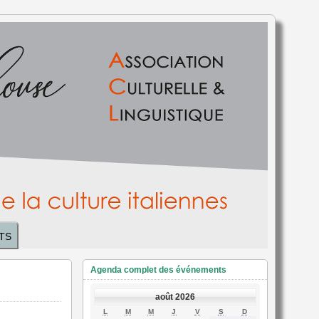
TS
Agenda complet des événements
août 2026
LUNDI
MARDI
MERCREDI
JEUDI
VENDREDI
SAMEDI
DIMANCHE
L
M
M
J
V
S
D