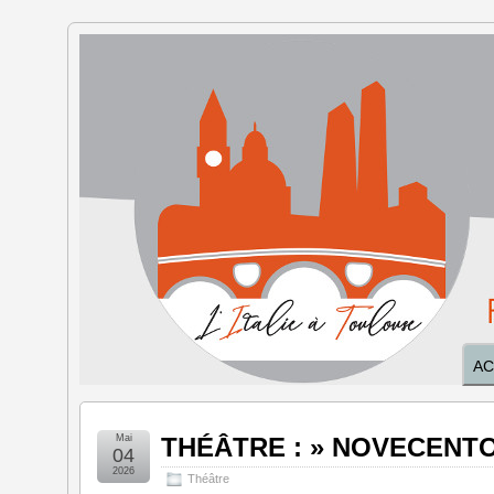
L'Italie à
Toulouse
AC
Mai
THÉÂTRE : » NOVECENTO 
04
2026
Théâtre