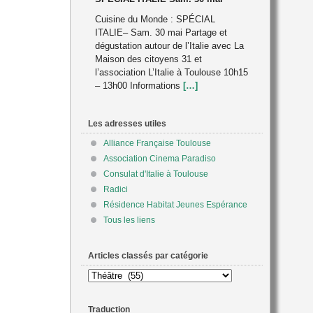
Cuisine du Monde : SPÉCIAL
ITALIE– Sam. 30 mai Partage et
dégustation autour de l’Italie avec La
Maison des citoyens 31 et
l’association L’Italie à Toulouse 10h15
– 13h00 Informations
[…]
Les adresses utiles
Alliance Française Toulouse
Association Cinema Paradiso
Consulat d'Italie à Toulouse
Radici
Résidence Habitat Jeunes Espérance
Tous les liens
Articles classés par catégorie
Articles
classés
par
Traduction