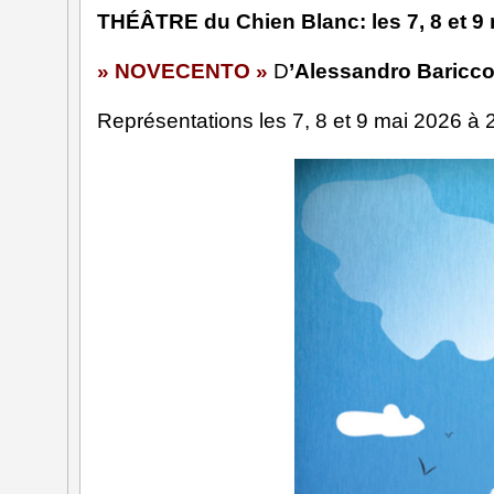
THÉÂTRE du Chien Blanc: les 7, 8 et 9
H
» NOVECENTO »
D
’Alessandro Baricc
G
Représentations les 7, 8 et 9 mai 2026 à
G