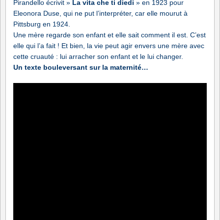
Pirandello écrivit »
La vita che ti diedi
» en 1923 pour
Eleonora Duse, qui ne put l’interpréter, car elle mourut à
Pittsburg en 1924.
Une mère regarde son enfant et elle sait comment il est. C’est
elle qui l’a fait ! Et bien, la vie peut agir envers une mère avec
cette cruauté : lui arracher son enfant et le lui changer.
Un texte bouleversant sur la maternité…