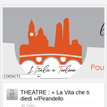
L'Italie à
Toulouse
Nov
THEATRE : « La Vita che ti
07
diedi »/Pirandello
2017
Théâtre