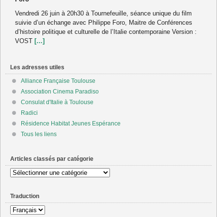
Vendredi 26 juin à 20h30 à Tournefeuille, séance unique du film
suivie d’un échange avec Philippe Foro, Maitre de Conférences
d’histoire politique et culturelle de l’Italie contemporaine Version :
VOST
[…]
Les adresses utiles
Alliance Française Toulouse
Association Cinema Paradiso
Consulat d'Italie à Toulouse
Radici
Résidence Habitat Jeunes Espérance
Tous les liens
Articles classés par catégorie
Articles
classés
par
Traduction
catégorie