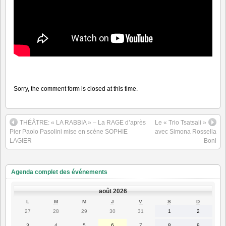
Sorry, the comment form is closed at this time.
THÉÂTRE: « LA RABBIA » – La RAGE d’après
Le « Trio Tsatsali »
Pier Paolo Pasolini mise en scène SOPHIE
avec Simona Rossella
LAGIER
Boni
Agenda complet des événements
août 2026
LUNDI
MARDI
MERCREDI
JEUDI
VENDREDI
SAMEDI
DIMANC
L
M
M
J
V
S
D
27
28
29
30
31
1
2
27
28
29
30
31
1
2
juillet
juillet
juillet
juillet
juillet
août
août
2026
2026
2026
2026
2026
2026
2026
3
4
5
6
7
8
9
3
4
5
6
7
8
9