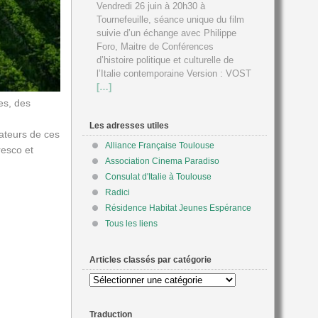
Vendredi 26 juin à 20h30 à
Tournefeuille, séance unique du film
suivie d’un échange avec Philippe
Foro, Maitre de Conférences
d’histoire politique et culturelle de
l’Italie contemporaine Version : VOST
[…]
es, des
Les adresses utiles
mateurs de ces
Alliance Française Toulouse
resco et
Association Cinema Paradiso
Consulat d'Italie à Toulouse
Radici
Résidence Habitat Jeunes Espérance
Tous les liens
Articles classés par catégorie
Articles
classés
par
Traduction