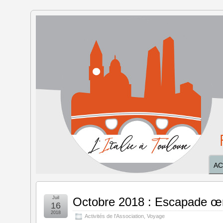
L'Italie à
Toulouse
AC
Juil
Octobre 2018 : Escapade œno
16
2018
Activités de l'Association
,
Voyage