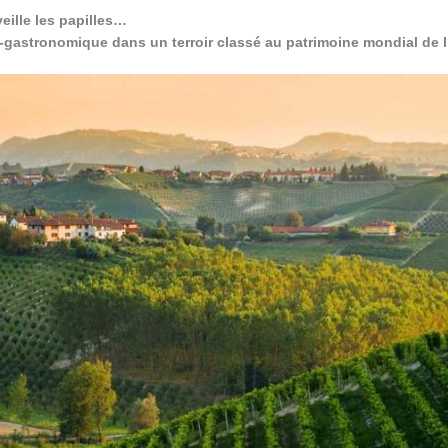
eille les papilles…
-gastronomique dans un terroir classé au patrimoine mondial de