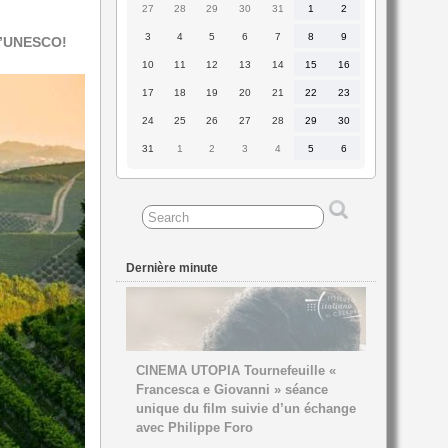
27
28
29
30
31
1
2
27
28
29
30
31
1
2
juillet
juillet
juillet
juillet
juillet
août
août
2026
2026
2026
2026
2026
2026
2026
3
4
5
6
7
8
9
3
4
5
6
7
8
9
 l’UNESCO!
août
août
août
août
août
août
août
2026
2026
2026
2026
2026
2026
2026
10
11
12
13
14
15
16
10
11
12
13
14
15
16
août
août
août
août
août
août
août
2026
2026
2026
2026
2026
2026
2026
17
18
19
20
21
22
23
17
18
19
20
21
22
23
août
août
août
août
août
août
août
2026
2026
2026
2026
2026
2026
2026
24
25
26
27
28
29
30
24
25
26
27
28
29
30
août
août
août
août
août
août
août
2026
2026
2026
2026
2026
2026
2026
31
1
2
3
4
5
6
31
1
2
3
4
5
6
août
septembre
septembre
septembre
septembre
septembre
septembre
2026
2026
2026
2026
2026
2026
2026
Dernière minute
CINEMA UTOPIA Tournefeuille «
Francesca e Giovanni » séance
unique du film suivie d’un échange
avec Philippe Foro