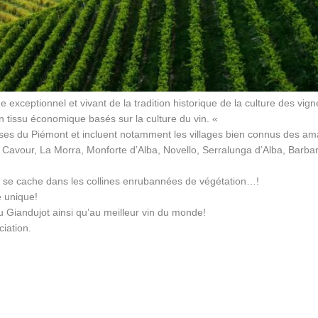
exceptionnel et vivant de la tradition historique de la culture des vign
’un tissu économique basés sur la culture du vin. «
euses du Piémont et incluent notamment les villages bien connus des a
ne Cavour, La Morra, Monforte d’Alba, Novello, Serralunga d’Alba, Barba
 qui se cache dans les collines enrubannées de végétation…!
e unique!
u Giandujot ainsi qu’au meilleur vin du monde!
ciation.