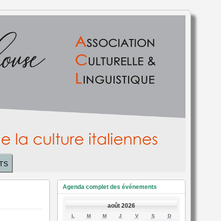
TS
Agenda complet des événements
août 2026
LUNDI
MARDI
MERCREDI
JEUDI
VENDREDI
SAMEDI
DIMANCHE
L
M
M
J
V
S
D