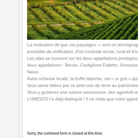
La motivation dit que ces paysages: « sont un témoignage 
procédés de vinification, d’un contexte social, rural et d
Les sites se trouvent sur les deux appellations prestigi
deux appellations : Barolo, Castiglione Falletto, Grinza
Neive.
Autre richesse locale, la truffe blanche, cet « or gris »
Vous serez ébloui par ce petit coin de terre au patrimoin
Vous y goûterez une cuisine savoureuse, des agnolotti a
L’UNESCO l’a déjà distingué ! Il ne reste que votre appré
Sorry, the comment form is closed at this time.