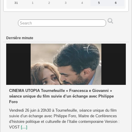
2026
2026
2026
2026
2026
2026
2026
31
1
2
3
4
5
6
31
1
2
3
4
5
6
août
septembre
septembre
septembre
septembre
septembre
septembre
2026
2026
2026
2026
2026
2026
2026
Dernière minute
CINEMA UTOPIA Tournefeuille « Francesca e Giovanni »
séance unique du film suivie d’un échange avec Philippe
Foro
Vendredi 26 juin à 20h30 à Tournefeuille, séance unique du film
suivie d’un échange avec Philippe Foro, Maitre de Conférences
d’histoire politique et culturelle de l’Italie contemporaine Version :
VOST
[…]