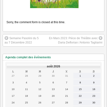
Sorry, the comment form is closed at this time.
Semaine Pasolini du 5
En Mars 2023: Pièce de Théâtre avec
au 7 Décembre 2022
Daria Deflorian / Antonio Tagliarini
Agenda complet des événements
août 2026
LUNDI
MARDI
MERCREDI
JEUDI
VENDREDI
SAMEDI
DIMANC
L
M
M
J
V
S
D
27
28
29
30
31
1
2
27
28
29
30
31
1
2
juillet
juillet
juillet
juillet
juillet
août
août
2026
2026
2026
2026
2026
2026
2026
3
4
5
6
7
8
9
3
4
5
6
7
8
9
août
août
août
août
août
août
août
2026
2026
2026
2026
2026
2026
2026
10
11
12
13
14
15
16
10
11
12
13
14
15
16
août
août
août
août
août
août
août
2026
2026
2026
2026
2026
2026
2026
17
18
19
20
21
22
23
17
18
19
20
21
22
23
août
août
août
août
août
août
août
2026
2026
2026
2026
2026
2026
2026
24
25
26
27
28
29
30
24
25
26
27
28
29
30
août
août
août
août
août
août
août