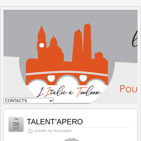
L'Italie à
Toulouse
Jan
TALENT’APERO
06
2023
Activités de l'Association