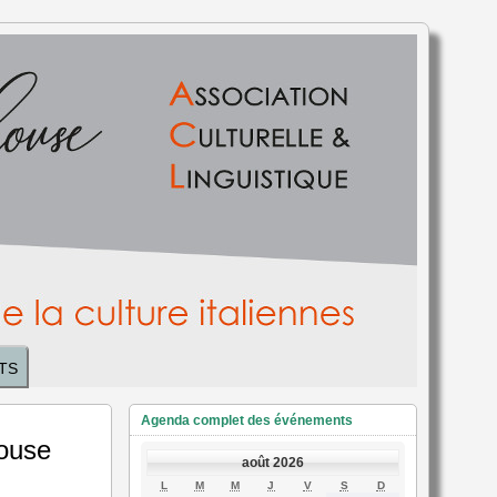
TS
Agenda complet des événements
louse
août 2026
LUNDI
MARDI
MERCREDI
JEUDI
VENDREDI
SAMEDI
DIMANCHE
L
M
M
J
V
S
D