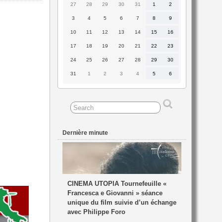
27
28
29
30
31
1
2
27
28
29
30
31
1
2
juillet
juillet
juillet
juillet
juillet
août
août
2026
2026
2026
2026
2026
2026
2026
3
4
5
6
7
8
9
3
4
5
6
7
8
9
août
août
août
août
août
août
août
2026
2026
2026
2026
2026
2026
2026
10
11
12
13
14
15
16
10
11
12
13
14
15
16
août
août
août
août
août
août
août
2026
2026
2026
2026
2026
2026
2026
17
18
19
20
21
22
23
17
18
19
20
21
22
23
août
août
août
août
août
août
août
2026
2026
2026
2026
2026
2026
2026
24
25
26
27
28
29
30
24
25
26
27
28
29
30
août
août
août
août
août
août
août
2026
2026
2026
2026
2026
2026
2026
31
1
2
3
4
5
6
31
1
2
3
4
5
6
août
septembre
septembre
septembre
septembre
septembre
septembre
2026
2026
2026
2026
2026
2026
2026
Dernière minute
CINEMA UTOPIA Tournefeuille «
Francesca e Giovanni » séance
unique du film suivie d’un échange
avec Philippe Foro