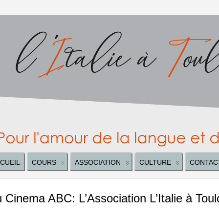
CUEIL
COURS
ASSOCIATION
CULTURE
CONTAC
 Cinema ABC: L’Association L’Italie à Tou